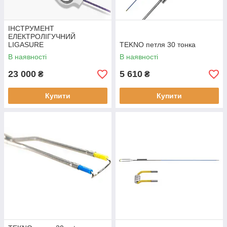
Трансуретральна резекція пухлин не обходиться без
застосування кулястих роликів. З їх допомогою
ІНСТРУМЕНТ
підвищується ефективність лікування передміхурової
ЕЛЕКТРОЛІГУЧНИЙ
залози або сечового міхура.
LIGASURE
TEKNO петля 30 тонка
В наявності
В наявності
Ознайомитись з каталогом
23 000
5 610
₴
₴
Купити
Купити
Переваги електрохірургічних
інструментів
Всі представлені в асортименті вироби
створюються з якісних міцних матеріалів.
Электрохирургические инструменты
позволяют провести все манипуляции
безболезненно.
В производстве применены
инновационные технологии и