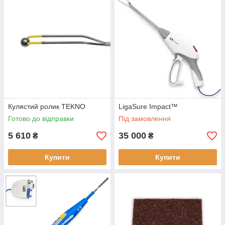
На сайті компанії для медичних установ
пропонуються унікальні інструменти для
електрохірургії. Розроблені вони з використанням
інноваційних технологій. Відмінною рисою виробів
є поєднання бездоганного якості і доступній
вартості. Надається гарантія на всю лінійку товарів.
Компанія постачає продукцію від американського
Кулястий ролик TEKNO
LigaSure Impact™
виробника Cook Medical без посередників.
Готово до відправки
Під замовлення
5 610
35 000
₴
₴
Наш каталог
Купити
Купити
Функціональні інструменти: ріжучі
петлі, кулясті ролики