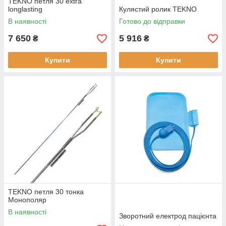
TEKNO петля 30 extra
современное оборудование.
longlasting
Кулястий ролик TEKNO
В наявності
Готово до відправки
Минимизированы потери крови даже при
сложном хирургическом вмешательстве.
7 650
5 916
₴
₴
Купити
Купити
Преимущества сотрудничества с
компанией
1.
Электрохирургические инструменты под заказ
поставляются оптом и в розницу в любом
необходимом количестве по доступной цене.
Чтобы создать заявку, вы потратите минимум
2.
времени, ведь консультанты помогу в выборе
и оформлении заказа, решат любые
сложности, которые могут возникнуть.
TEKNO петля 30 тонка
Монополяр
Одним из преимуществ является
В наявності
Зворотний електрод пацієнта
оперативность, с которой производится