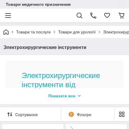
Товари медичного призначення
Товари та послуги
Товари для урології
Электрохирур
Электрохирургические інструменти
Электрохирургические
інструменти від
американського
Показати все
виробника
Сортування
0
Фільтри
Оригінальні засоби для оперативного
втручання!