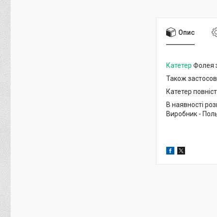
Опис
Катетер
Фолея з
Також застосов
Катетер повніст
В наявності роз
Виробник - По