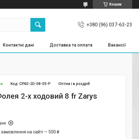
Кошик
+380 (96) 037-63-23
Контактні дані
Доставка та оплата
Вакансії
ки
Код:
CFNS-2D-08-05-P
Оптом і в роздріб
олея 2-х ходовий 8 fr Zarys
іни
 замовлення на сайті — 500 ₴