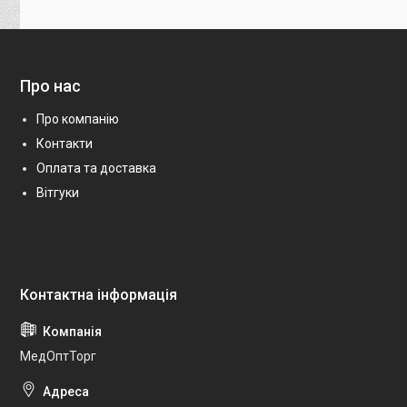
Про нас
Про компанію
Контакти
Оплата та доставка
Вітгуки
МедОптТорг