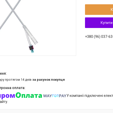
К
Купити
+380 (96) 037-63
ару протягом 14 днів
за рахунок покупця
У компанії підключені елек
айту.