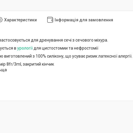
Характеристики
Інформація для замовлення
астосовується для дренування сечі з сечового міхура.
ується в
урології
для цистостомии та нефростомії
ю виготовлений з 100% силікону, що усуває ризик латексної алергії.
мір 8fr/3ml, закритий кінчик
льща