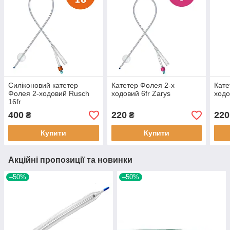
Силіконовий катетер
Катетер Фолея 2-х
Кате
Фолея 2-ходовий Rusch
ходовий 6fr Zarys
ходо
16fr
400
220
220
₴
₴
Купити
Купити
Акційні пропозиції та новинки
–50%
–50%