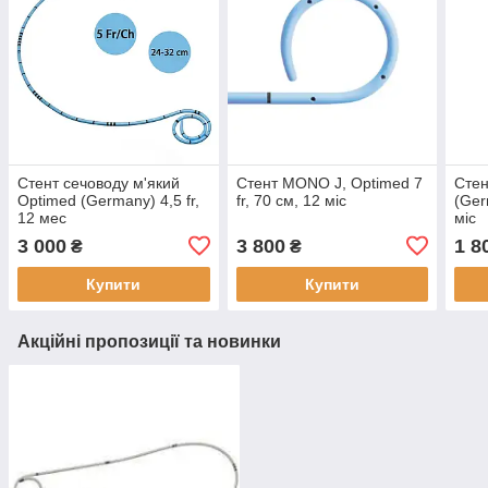
Стент сечоводу м'який
Стент MONO J, Optimed 7
Стен
Optimed (Germany) 4,5 fr,
fr, 70 см, 12 міс
(Ger
12 мес
міс
3 000
3 800
1 8
₴
₴
Купити
Купити
Акційні пропозиції та новинки