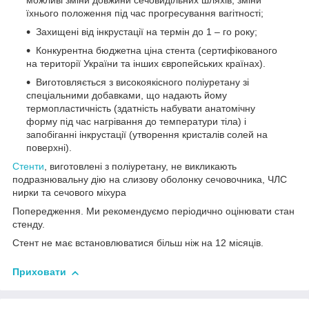
можливі зміни довжини сечовидільних шляхів, зміни
їхнього положення під час прогресування вагітності;
Захищені від інкрустації на термін до 1 – го року;
Конкурентна бюджетна ціна стента (сертифікованого
на території України та інших європейських країнах).
Виготовляється з високоякісного поліуретану зі
спеціальними добавками, що надають йому
термопластичність (здатність набувати анатомічну
форму під час нагрівання до температури тіла) і
запобіганні інкрустації (утворення кристалів солей на
поверхні).
Стенти
, виготовлені з поліуретану, не викликають
подразнювальну дію на слизову оболонку сечовочника, ЧЛС
нирки та сечового міхура
Попередження. Ми рекомендуємо періодично оцінювати стан
стенду.
Стент не має встановлюватися більш ніж на 12 місяців.
Приховати