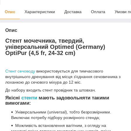
Опис
Характеристики
Доставка
Оплата
Умови п
Опис
Стент мочечника, твердий,
універсальний Optimed (Germany)
OptiPur (4,5 fr, 24-32 cm)
Стент сечоводу
використовується для тимчасового
внутрішнього дренування від місця з'єднання сечовичника з
лоханкою до сечового міхура до 12 міс.
До набору входить стент провідник та штовхач.
Якісні
стенти
мають задовольняти такими
вимогами:
Універсальними (universal), тобто безрозмірними.
Виключає потребу підбору розмірного стенда;
Можливість встановлення вагітним, з огляду на