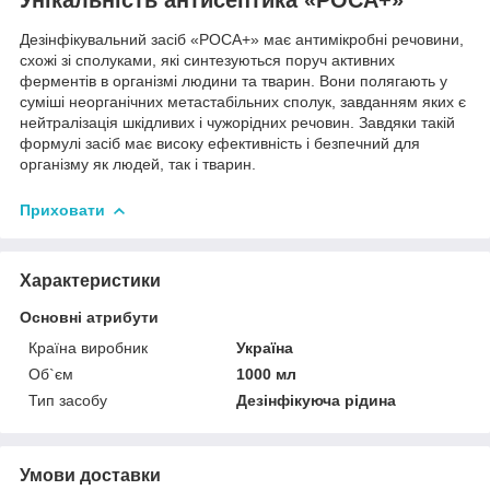
Унікальність антисептика «РОСА+»
Дезінфікувальний засіб «РОСА+» має антимікробні речовини,
схожі зі сполуками, які синтезуються поруч активних
ферментів в організмі людини та тварин. Вони полягають у
суміші неорганічних метастабільних сполук, завданням яких є
нейтралізація шкідливих і чужорідних речовин. Завдяки такій
формулі засіб має високу ефективність і безпечний для
організму як людей, так і тварин.
Приховати
Характеристики
Основні атрибути
Країна виробник
Україна
Об`єм
1000 мл
Тип засобу
Дезінфікуюча рідина
Умови доставки