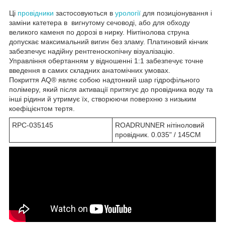
Ці
провідники
застосовуються в
урології
для позиціонування і
заміни катетера в вигнутому сечоводі, або для обходу
великого каменя по дорозі в нирку. Ніитінолова струна
допускає максимальний вигин без зламу. Платиновий кінчик
забезпечує надійну рентгеноскопічну візуалізацію.
Управління обертанням у відношенні 1:1 забезпечує точне
введення в самих складних анатомічних умовах.
Покриття AQ® являє собою надтонкий шар гідрофільного
полімеру, який після активації притягує до провідника воду та
інші рідини й утримує їх, створюючи поверхню з низьким
коефіцієнтом тертя.
RPC-035145
ROADRUNNER нітіноловий
провідник. 0.035" / 145CM