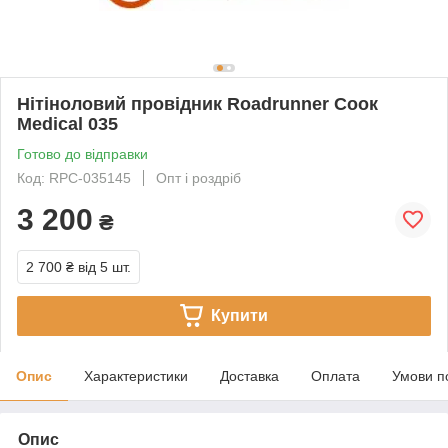
Нітіноловий провідник Roadrunner Соок
Medical 035
Готово до відправки
Код: RPC-035145
Опт і роздріб
3 200
₴
2 700 ₴
від 5 шт.
Купити
Опис
Характеристики
Доставка
Оплата
Умови п
Опис