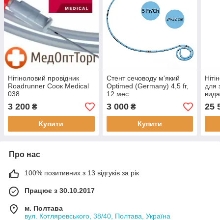
Нітіноловий провідник
Стент сечоводу м'який
Ніті
Roadrunner Соок Medical
Optimed (Germany) 4,5 fr,
для 
038
12 мес
вида
Medi
3 200
3 000
25 
₴
₴
Купити
Купити
Про нас
100% позитивних з 13 відгуків за рік
Працює з 30.10.2017
м. Полтава
вул. Котляревського, 38/40, Полтава, Україна